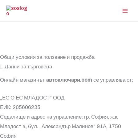
Skip
to
content
Общи условия за ползване и продажба
I. Данни за търговеца
Онлайн магазинът
автоключари.com
се управлява от:
„ЕС О ЕС МЛАДОСТ“ ООД
ЕИК: 205606235
Седалище и адрес на управление: гр. София, ж.к.
Младост 4, бул. „Александър Малинов“ 91А, 1750
София