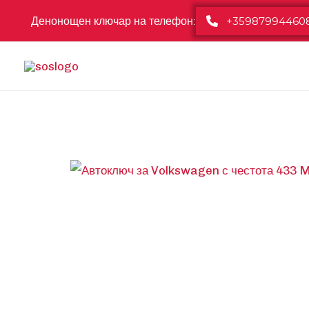
Skip
Денонощен ключар на телефон:
+35987994460
to
content