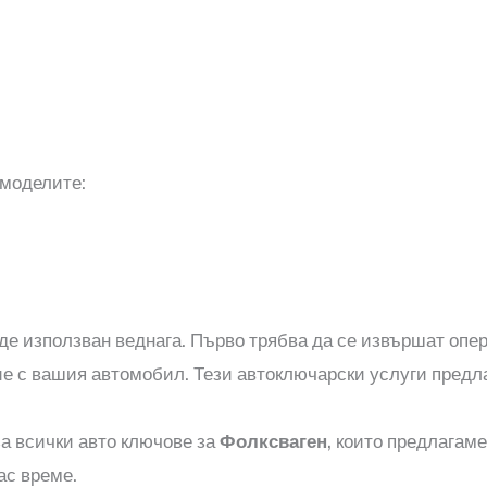
 моделите:
де използван веднага. Първо трябва да се извършат оп
ие с вашия автомобил. Тези автоключарски услуги предл
а всички авто ключове за
Фолксваген
, които предлагам
ас време.