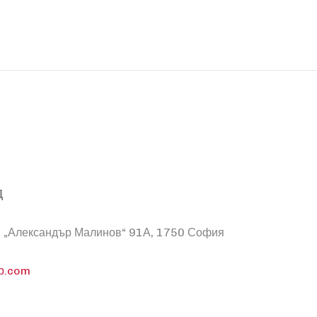
Д
ул. „Александър Малинов“ 91А, 1750 София
р.com