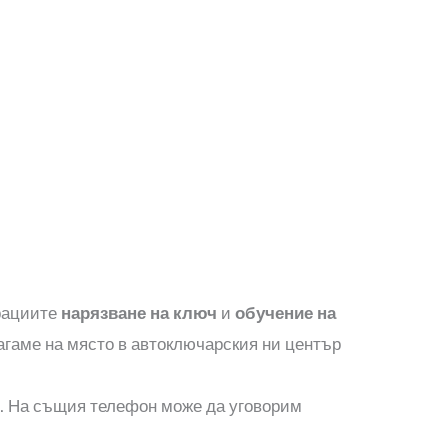
ерациите
нарязване на ключ
и
обучение на
агаме на място в автоключарския ни център
е. На същия телефон може да уговорим