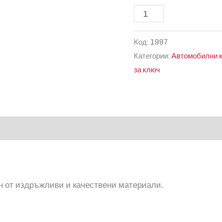
количество
за
Код:
1997
Автоключ
Категории:
Автомобилни 
за
за ключ
Volkswagen
с
честота
433
Mhz
ен от издръжливи и качествени материали.