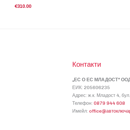
€
310.00
Контакти
„ЕС О ЕС МЛАДОСТ“ ОО
ЕИК: 205606235
Адрес: ж.к. Младост 4, б
Телефон:
0879 944 608
Имейл:
office@автоключа