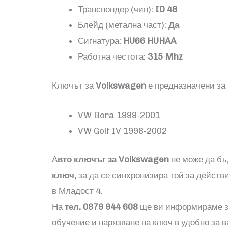
Транспондер (чип):
ID
48
Блейд (метална част):
Да
Сигнатура:
HU66 HUHAA
Работна честота:
315
Mhz
Ключът за
Volkswagen
е предназначени за
VW Bora 1999-2001
VW Golf IV 1998-2002
А
вто ключъг за
Volkswagen
не може да бъ
ключ,
за да се синхронизира той за действ
в Младост 4.
На
тел. 0879 944 608
ще ви информираме з
обучение и нарязване на ключ в удобно за в