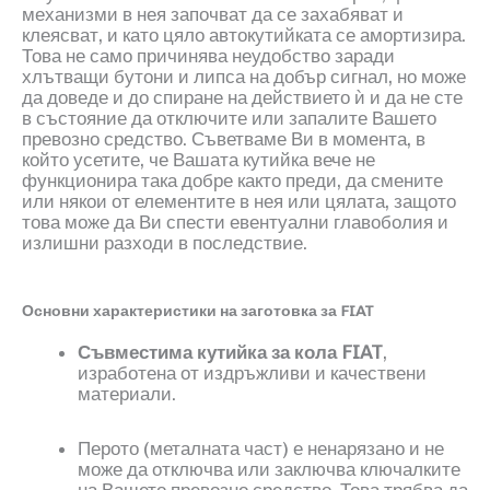
механизми в нея започват да се захабяват и
клеясват, и като цяло автокутийката се амортизира.
Това не само причинява неудобство заради
хлътващи бутони и липса на добър сигнал, но може
да доведе и до спиране на действието ѝ и да не сте
в състояние да отключите или запалите Вашето
превозно средство. Съветваме Ви в момента, в
който усетите, че Вашата кутийка вече не
функционира така добре както преди, да смените
или някои от елементите в нея или цялата, защото
това може да Ви спести евентуални главоболия и
излишни разходи в последствие.
Основни характеристики на з
аготовка за FIAT
Съвместима кутийка за кола
FIAT
,
изработена от издръжливи и качествени
материали.
Перото
(
металната част
)
е ненарязано и не
може да отключва или заключва ключалките