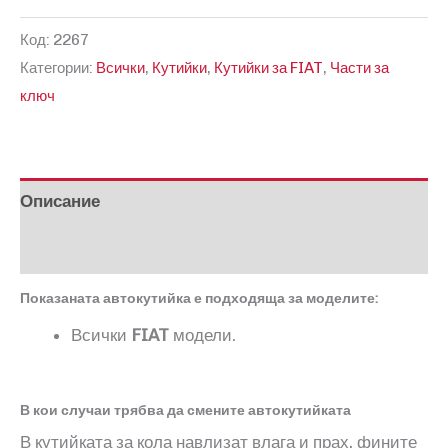
за
Код:
2267
Заготовка
Категории:
Всички
,
Кутийки
,
Кутийки за FIAT
,
Части за
с
ключ
място
за
чип
FIAT
Описание
Отзиви (0)
Показаната автокутийка е подходяща за моделите:
Всички
FIAT
модели.
В кои случаи трябва да смените автокутийката
В кутийката за кола навлизат влага и прах, фините