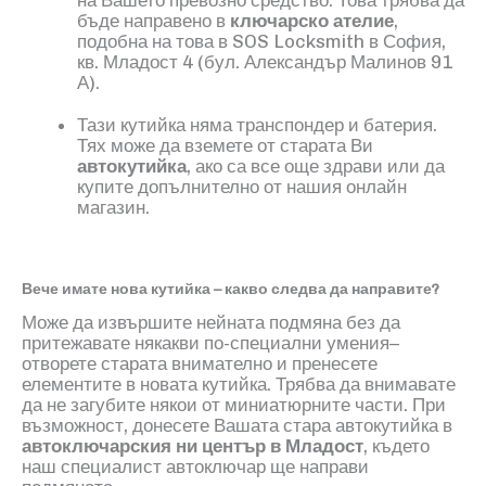
на Вашето превозно средство. Това трябва да
бъде направено в
ключарско ателие
,
подобна на това в
SOS Locksmith
в София,
кв. Младост
4
(
б
ул. Александър Малинов 91
А)
.
Тази кутийка няма транспондер и батерия.
Тях може да вземете от старата Ви
автокутийка
, ако са все още здрави или да
купите допълнително от нашия онлайн
магазин.
Вече имате нова кутийка – какво следва да направите?
Може да извършите нейната подмяна без да
притежавате някакви по-специални умения–
отворете старата внимателно и пренесете
елементите в новата кутийка. Трябва да внимавате
да не загубите някои от миниатюрните части
.
При
възможност, донесете Вашата стара автокутийка в
автоключарския ни център в Младост
, където
наш специалист автоключар ще направи