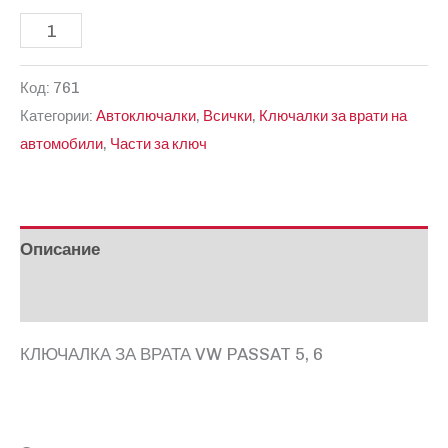
количество
за
Код:
761
КЛЮЧАЛКА
Категории:
Автоключалки
,
Всички
,
Ключалки за врати на
ЗА
автомобили
,
Части за ключ
ВРАТА
VW
PASSAT
5,
Описание
6
Отзиви (0)
КЛЮЧАЛКА ЗА ВРАТА VW PASSAT 5, 6