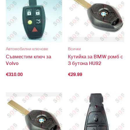
Автомобилни ключове
Всички
Съвместим ключ за
Кутийка за BMW ромб с
Volvo
3 бутона HU92
€
310.00
€
29.99