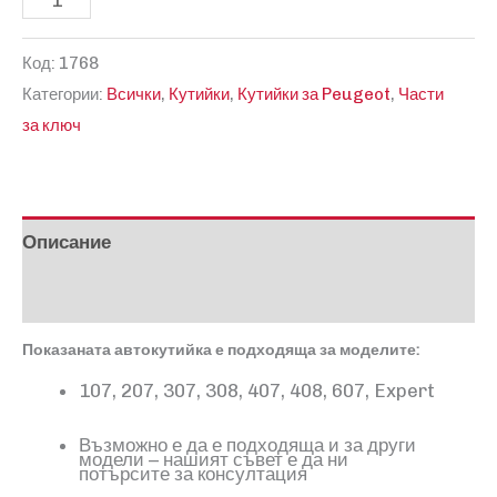
за
Код:
1768
Кутийка
Категории:
Всички
,
Кутийки
,
Кутийки за Peugeot
,
Части
за
за ключ
Пежо
HU83
Описание
Отзиви (0)
Показаната автокутийка е подходяща за моделите:
107, 207, 307, 308, 407, 408, 607, Expert
Възможно е да е подходяща и за други
модели – нашият съвет е да ни
потърсите за консултация