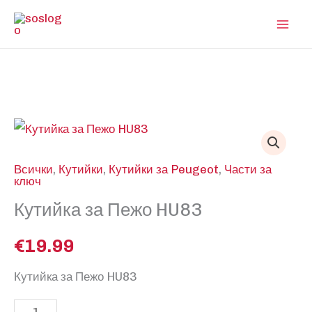
Skip
to
content
Всички
,
Кутийки
,
Кутийки за Peugeot
,
Части за
ключ
Кутийка за Пежо HU83
€
19.99
Кутийка за Пежо HU83
количество