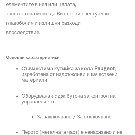
елементите в нея или цялата,
защото това може да Ви спести евентуални
главоболия и излишни разходи
впоследствие.
Основни характеристики
Съвместима
кутийка за кола
Peugeot
,
изработена от издръжливи и качествени
материали.
Оборудвана
бутона за контрол на
е с два
управлението:
За заключване / За отключване
Перото
(
металната част
)
е ненарязано и не