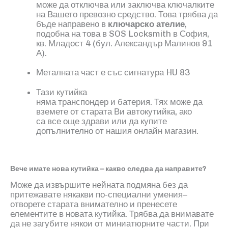
може да отключва или заключва ключалките
на Вашето превозно средство. Това трябва да
бъде направено в
ключарско ателие
,
подобна на това в
SOS Locksmith
в София,
кв. Младост
4
(
б
ул. Александър Малинов 91
А)
.
Металната част е със сигнатура HU 83
Тази кутийка
няма транспондер и батерия. Тях може да
вземете от старата Ви автокутийка, ако
са все още здрави или да купите
допълнително от нашия онлайн магазин.
Вече имате нова кутийка – какво следва да направите?
Може да извършите нейната подмяна без да
притежавате някакви по-специални умения–
отворете старата внимателно и пренесете
елементите в новата кутийка. Трябва да внимавате
да не загубите някои от миниатюрните части
.
При