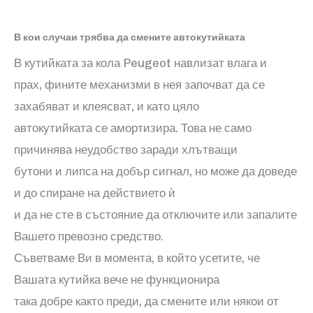
В кои случаи трябва да смените автокутийката
В кутийката за кола
Peugeot
навлизат влага и
прах, фините механизми в нея започват да се
захабяват и клеясват, и като цяло
автокутийката се амортизира. Това не само
причинява неудобство заради хлътващи
бутони и липса на добър сигнал, но може да доведе
и до спиране на действието ѝ
и да не сте в състояние да отключите или запалите
Вашето превозно средство.
Съветваме Ви в момента, в който усетите, че
Вашата кутийка вече не функционира
така добре както преди, да смените или някои от