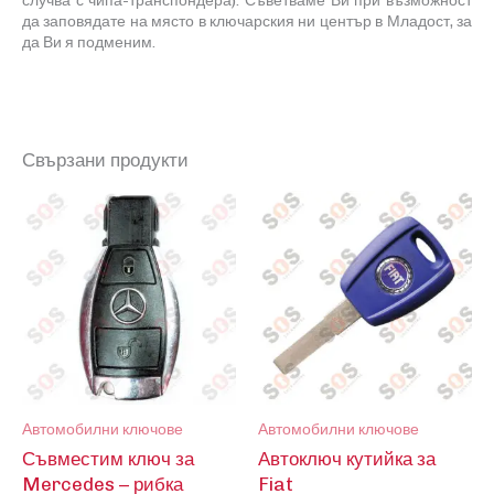
случва с чипа-транспондера
)
. Съветваме Ви при възможност
да заповядате на място в ключарския ни център в Младост, за
да Ви я подменим.
Свързани продукти
Автомобилни ключове
Автомобилни ключове
Съвместим ключ за
Автоключ кутийка за
Mercedes – рибка
Fiat