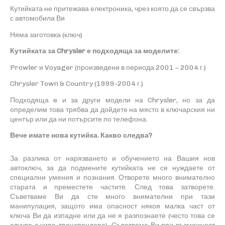
Кутийката не притежава електроника, чрез която да се свързва
с автомобила Ви
Няма заготовка (ключ)
Кутийката за
Chrysler
е подходяща за моделите:
Prowler и Voyager
(
произведени в периода 2001
–
2004
г.
)
Chrysler Town & Country
(
1999-2004 г.
)
Подходяща e и за други модели на
Chrysler
, но за да
определим това трябва да дойдете на място в ключарския ни
център
или да ни потърсите по телефона.
Вече имате нова кутийка. Какво следва?
За разлика от нарязването и обучението на Вашия нов
автоключ, за да подмените кутийката не се нуждаете от
специални умения и познания. Отворете много внимателно
старата и преместете частите. След това затворете.
Съветваме Ви да сте много внимателни при тази
манипулация, защото има опасност някоя малка част от
ключа Ви да изпадне или да не я разпознаете
(
често това се