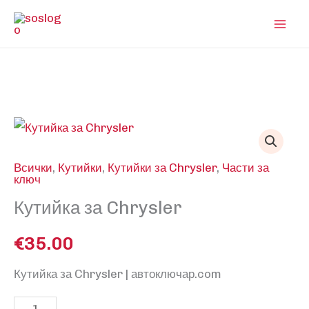
Skip
to
content
Всички
,
Кутийки
,
Кутийки за Chrysler
,
Части за
ключ
Кутийка за Chrysler
€
35.00
Кутийка за Chrysler | автоключар.com
количество