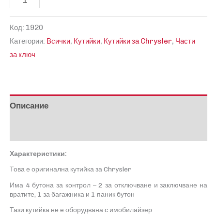
за
Код:
1920
Кутийка
Категории:
Всички
,
Кутийки
,
Кутийки за Chrysler
,
Части
за
за ключ
Chrysler
Описание
Отзиви (0)
Характеристики:
Това е оригинална кутийка за
Chrysler
Има 4 бутона за контрол – 2 за отключване и заключване на
вратите, 1 за багажника и 1 паник бутон
Тази кутийка не е оборудвана с имобилайзер