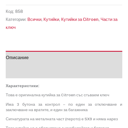
за
Код:
858
Кутийка
Категории:
Всички
,
Кутийки
,
Кутийки за Citroen
,
Части за
за
ключ
Citroen
Описание
Отзиви (0)
Характеристики:
Това е оригинална кутийка за
Citroen
със сгъваем ключ
Има 3 бутона за контрол – по един за отключване и
заключване на вратите, и един за багажника
Сигнатурата на металната част
(
перото
)
е
SX9
и няма нарез