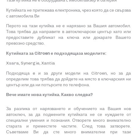
Тази кутийка не е оборудвана с имобилайзер
и батерия
Кутийката не притежава електроника, чрез която да се свързва
с автомобила Ви
Перото на тази кутийка не е нарязано за Вашия автомобил.
Това трябва да направите в автоключарски център като или
предоставите дубликат на ключа или докарате Вашето
превозно средство.
Кутийката за
Citroen
е подходящаза моделите:
Xsara,
Synergie, Xantia
Подходяща e и за други модели на
Citroen
, но за да
определим това трябва да дойдете на място в ключарския ни
център
или да ни потърсите по телефона.
Вече имате нова кутийка. Какво следва?
За разлика от нарязването и обучението на Вашия нов
автоключ, за да подмените кутийката не се нуждаете от
специални умения и познания. Отворете много внимателно
старата и преместете частите. След това затворете.
Съветваме Ви да сте много внимателни при тази