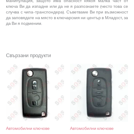
манипулация, защото има опасност някоя малка част от
ключа Ви да изпадне или да не я разпознаете
(
често това се
случва с чипа-транспондера
)
. Съветваме Ви при възможност
да заповядате на място в ключарския ни център в Младост, за
да Ви я подменим.
Свързани продукти
Автомобилни ключове
Автомобилни ключове