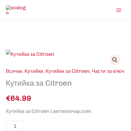
Skip
to
content
Всички
,
Кутийки
,
Кутийки за Citroen
,
Части за ключ
Кутийка за Citroen
€
64.99
Кутийка за Citroen | автоключар.com
количество