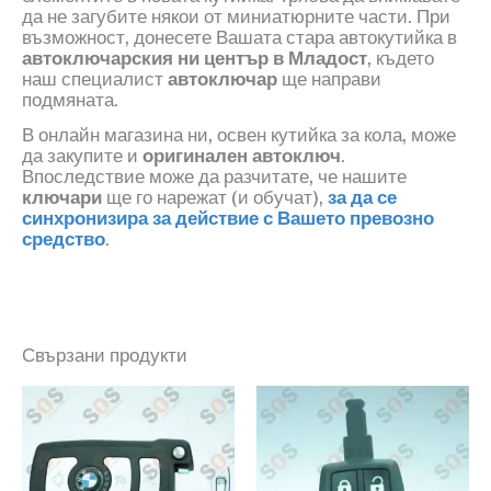
да не загубите някои от миниатюрните части
.
При
възможност, донесете Вашата стара автокутийка в
автоключарския ни център в Младост
, където
наш специалист
автоключар
ще направи
подмяната.
В онлайн магазина ни, освен кутийка за кола, може
да закупите и
оригинален автоключ
.
Впоследствие може да разчитате, че нашите
ключари
ще го нарежат
(
и обучат
)
,
за да се
синхронизира за действие с Вашето превозно
средство
.
Свързани продукти