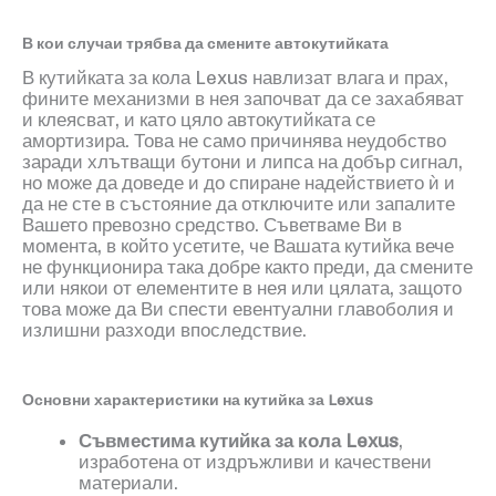
В кои случаи трябва да смените автокутийката
В кутийката за кола
Lexus
навлизат влага и прах,
фините механизми в нея започват да се захабяват
и клеясват, и като цяло автокутийката се
амортизира. Това не само причинява неудобство
заради хлътващи бутони и липса на добър сигнал,
но може да доведе и до спиране надействието ѝ и
да не сте в състояние да отключите или запалите
Вашето превозно средство. Съветваме Ви в
момента, в който усетите, че Вашата кутийка вече
не функционира така добре както преди, да смените
или някои от елементите в нея или цялата, защото
това може да Ви спести евентуални главоболия и
излишни разходи впоследствие.
Основни характеристики на
кутийка за Lexus
Съвместима кутийка за кола
Lexus
,
изработена от издръжливи и качествени
материали.