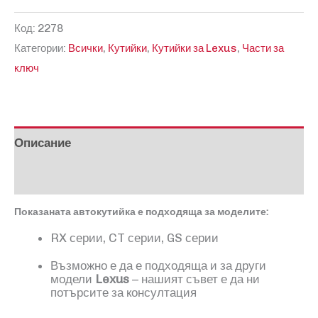
за
Код:
2278
Кутийка
Категории:
Всички
,
Кутийки
,
Кутийки за Lexus
,
Части за
за
ключ
Lexus
Описание
Отзиви (0)
Показаната автокутийка е подходяща за моделите:
RX серии, CT серии, GS серии
Възможно е да е подходяща и за други
модели
Lexus
– нашият съвет е да ни
потърсите за консултация