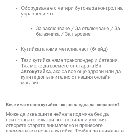
Оборудвана е с четири бутона за контрол на
управлението:
За заключване / За отключване / За
багажника / За търсене
Кутийката няма метална част
(
блейд
)
Тази кутийка няма транспондер и батерия.
Тях може да вземете от старата Ви
автокутийка
, ако са все още здрави или да
купите допълнително от нашия онлайн
магазин.
Вече имате нова кутийка – какво следва да направите?
Може да извършите нейната подмяна без да
притежавате някакви по-специални умения–
отворете старата внимателно и пренесете
елементите в новата кутийка. Трябва да внимавате