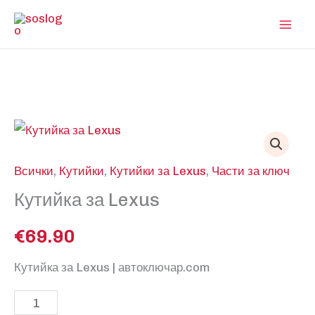
Skip
to
content
Всички
,
Кутийки
,
Кутийки за Lexus
,
Части за ключ
Кутийка за Lexus
€
69.90
Кутийка за Lexus | автоключар.com
количество