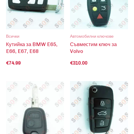
Всички
Автомобилни ключове
Кутийка за BMW E65,
Съвместим ключ за
E66, E67, E68
Volvo
€
74.99
€
310.00