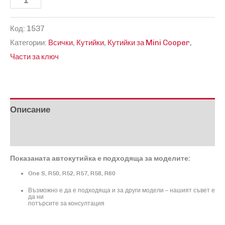
за
Код:
1537
Кутийка
Категории:
Всички
,
Кутийки
,
Кутийки за Mini Cooper
,
за
Части за ключ
Mini
Cooper
Описание
Отзиви (0)
Показаната автокутийка е подходяща за моделите:
One S
,
R50
,
R52
,
R57
,
R58
,
R60
Възможно е да е подходяща и за други модели – нашият съвет е
да ни
потърсите за консултация