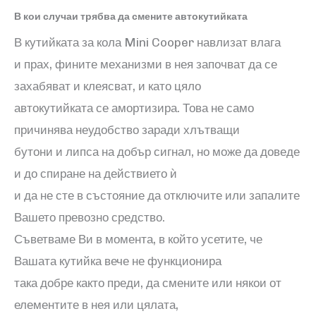
В кои случаи трябва да смените автокутийката
В кутийката за кола
Mini Cooper
навлизат влага
и прах, фините механизми в нея започват да се
захабяват и клеясват, и като цяло
автокутийката се амортизира. Това не само
причинява неудобство заради хлътващи
бутони и липса на добър сигнал, но може да доведе
и до спиране на действието ѝ
и да не сте в състояние да отключите или запалите
Вашето превозно средство.
Съветваме Ви в момента, в който усетите, че
Вашата кутийка вече не функционира
така добре както преди, да смените или някои от
елементите в нея или цялата,