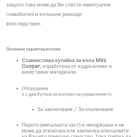
защото това може да Ви спести евентуални
главоболия и излишни разходи
впоследствие.
Основни характеристики
Съвместима
кутийка за кола
Mini
Cooper
, изработена от издръжливи и
качествени материали.
Оборудвана
:
е с два бутона за контрол на управлението
За заключване / За отключване
Перото
(
металната част
)
е ненарязано и не
може да отключва или заключва ключалките
на Вашето превозно средство. Това трябва да