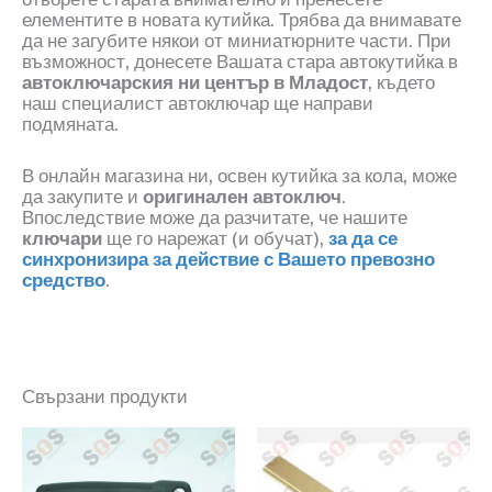
елементите в новата кутийка. Трябва да внимавате
да не загубите някои от миниатюрните части
.
При
възможност, донесете Вашата стара автокутийка в
автоключарския ни център в Младост
, където
наш специалист автоключар ще направи
подмяната.
В онлайн магазина ни, освен кутийка за кола, може
да закупите и
оригинален автоключ
.
Впоследствие може да разчитате, че нашите
ключари
ще го нарежат
(
и обучат
)
,
за да се
синхронизира за действие с Вашето превозно
средство
.
Свързани продукти