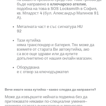
бъде направено в
ключарско ателие
,
подобна на това в
SOS Locksmith
в София,
кв. Младост
4
(
б
ул. Александър Малинов 91
А)
.
Металната част е със сигнатура HU
92
Тази кутийка
няма транспондер и батерия. Тях може да
вземете от старата Ви автокутийка, ако
са все още здрави или да купите
допълнително от нашия онлайн магазин.
Оборудвана
е с отвор за ключодържател
Вече имате нова кутийка – какво следва да направите?
Може да извършите нейната подмяна без да
притежавате някакви по-специални умения–
отворете старата внимателно и пренесете