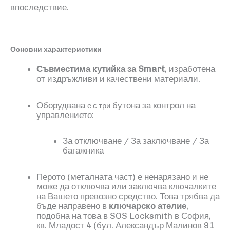
впоследствие.
Основни характеристики
Съвместима
кутийка за
Smart
, изработена
от издръжливи и качествени материали.
Оборудвана
бутона за контрол на
е с
три
управлението:
За отключване / За заключване / За
багажника
Перото
(
металната част
)
е ненарязано и не
може да отключва или заключва ключалките
на Вашето превозно средство. Това трябва да
бъде направено в
ключарско ателие
,
подобна на това в
SOS Locksmith
в София,
кв. Младост
4
(
б
ул. Александър Малинов 91