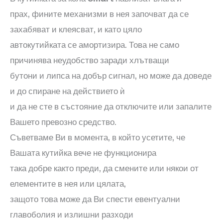
прах, фините механизми в нея започват да се
захабяват и клеясват, и като цяло
автокутийката се амортизира. Това не само
причинява неудобство заради хлътващи
бутони и липса на добър сигнал, но може да доведе
и до спиране на действието ѝ
и да не сте в състояние да отключите или запалите
Вашето превозно средство.
Съветваме Ви в момента, в който усетите, че
Вашата кутийка вече не функционира
така добре както преди, да смените или някои от
елементите в нея или цялата,
защото това може да Ви спести евентуални
главоболия и излишни разходи