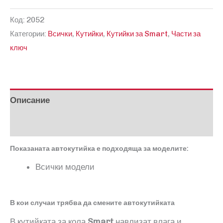
за
Код:
2052
Кутийка
Категории:
Всички
,
Кутийки
,
Кутийки за Smart
,
Части за
за
ключ
Smart
Описание
Отзиви (0)
Показаната автокутийка е подходяща за моделите:
Всички модели
В кои случаи трябва да смените автокутийката
В кутийката за кола
Smart
навлизат влага и