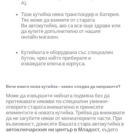
А)
.
Тази кутийка няма транспондер и батерия.
Тях може да вземете от старата
Ви автокутийка, ако са все още здрави или
да купите допълнително от нашия
онлайн магазин.
Кутийката е оборудвана със специален
бутон, чрез който прибирате и
изваждате ключа в корпуса.
Вече имате нова кутийка – какво следва да направите?
Може да извършите нейната подмяна без да
притежавате някакви по-специални умения–
отворете старата внимателно и пренесете
елементите в новата кутийка. Трябва да внимавате
да не загубите някои от миниатюрните части
.
При
възможност, донесете Вашата стара автокутийка в
автоключарския ни център в Младост
, където