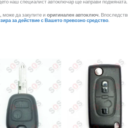
ъдето наш специалист автоключар ще направи подмяната.
а, може да закупите и
оригинален автоключ
. Впоследств
изира за действие с Вашето превозно средство
.