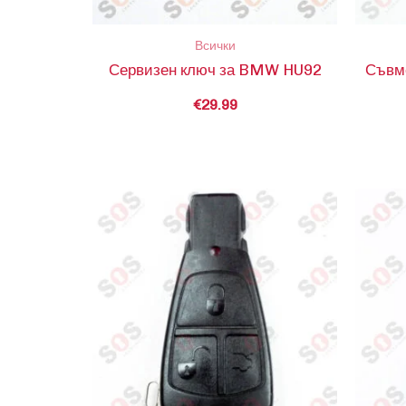
Всички
Сервизен ключ за BMW HU92
Съвм
€
29.99