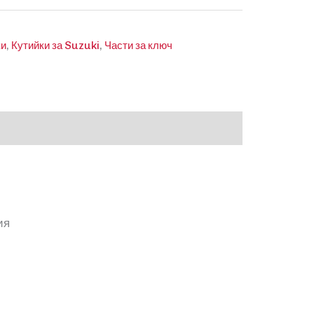
ки
,
Кутийки за Suzuki
,
Части за ключ
ия