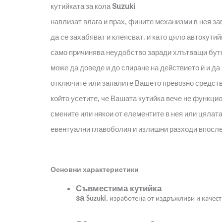
кутийката за кола
Suzuki
навлизат влага и прах, фините механизми в нея за
да се захабяват и клеясват, и като цяло автокутий
само причинява неудобство заради хлътващи бутон
може да доведе и до спиране на действието ѝ и да 
отключите или запалите Вашето превозно средств
който усетите, че Вашата кутийка вече не функцио
смените или някои от елементите в нея или цялата
евентуални главоболия и излишни разходи впосл
Основни характеристики
Съвместима кутийка
за
Suzuki
, изработена от издръжливи и качес