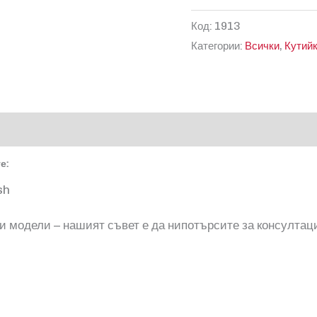
за
Код:
1913
Кутийка
Категории:
Всички
,
Кутий
за
Suzuki
HU87R
е:
sh
и модели – нашият съвет е да нипотърсите за консултац