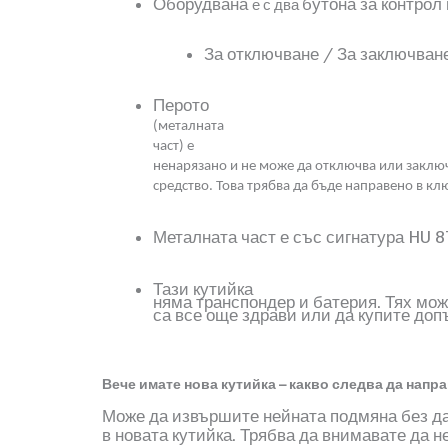
Оборудвана
бутона за контрол
е с
два
За отключване / За заключван
Перото
(
металната
част
)
е
ненарязано и не може да отключва или заклю
средство. Това трябва да бъде направено в кл
Металната част е със сигнатура
HU 8
Тази кутийка
няма транспондер и батерия. Тях може
са все още здрави или да купите доп
Вече имате нова кутийка – какво следва да напр
Може да извършите нейната подмяна без да
в новата кутийка. Трябва да внимавате да 