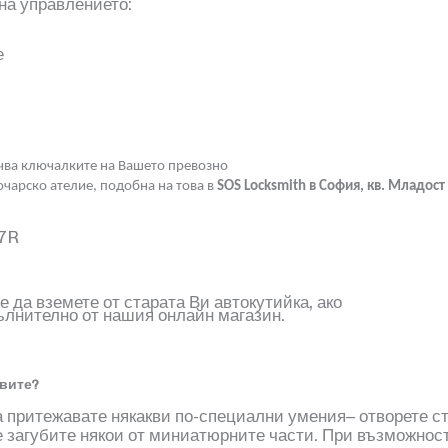
 на управлението:
е
чва ключалките на Вашето превозно
ючарско ателие, подобна на това в
SOS Locksmith
в София, кв. Младост
7R
 да вземете от старата Ви автокутийка, ако
ълнително от нашия онлайн магазин.
авите?
 притежавате някакви по-специални умения– отворете с
не загубите някои от миниатюрните части
.
При възможност