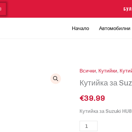
БУЛ
8
Начало
Автомобилни 
Всички
,
Кутийки
,
Кутий
Кутийка за Su
€
39.99
Кутийка за Suzuki HU
количество