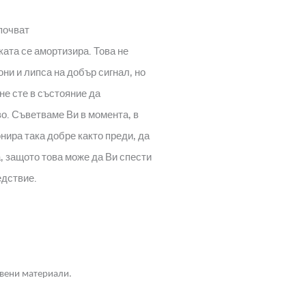
почват
ката се амортизира. Това не
и и липса на добър сигнал, но
не сте в състояние да
о. Съветваме Ви в момента, в
нира така добре както преди, да
, защото това може да Ви спести
едствие.
твени материали.