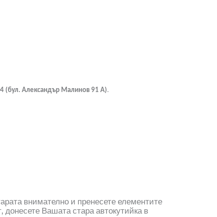
4
(
б
ул. Александър Малинов 91
А)
.
тарата внимателно и пренесете елементите
, донесете Вашата стара автокутийка в