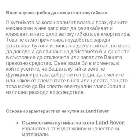
В кои случаи трябва да смените автокутийката
В кутийката за кола навлизат влага и прах, фините
механизми в нея започват да се захабяват и
клеясват, и като цяло автокутийката се амортизира.
Това не само причинява неудобство заради
хлътващи бутони и липса на добър сигнал, но може
да доведе и до спиране на действието ѝ и да не сте
в състояние да отключите или запалите Вашето
превозно средство. Съветваме Ви в момента, в
който усетите, че Вашата кутийка вече не
функционира така добре както преди, да смените
или някои от елементите в нея или цялата, защото
това може да Ви спести евентуални главоболия и
излишни разходи впоследствие.
Основни характеристики на
кутия за Land Rover
Съвместима кутийка за кола
Land Rover
,
изработена от издръжливи и качествени
материали.