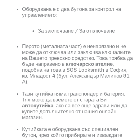
Оборудвана е с два бутона за контрол на
управлението:
За заключване / За отключване
Перото
(
металната част
)
е ненарязано и не
може да отключва или заключва ключалките
на Вашето превозно средство. Това трябва да
бъде направено в
ключарско ателие
,
подобна на това в
SOS Locksmith
в София,
кв. Младост
4
(
б
ул. Александър Малинов 91
А)
.
Тази кутийка няма транспондер и батерия.
Тях може да вземете от старата Ви
автокутийка
, ако са все още здрави или да
купите допълнително от нашия онлайн
магазин.
Кутийката е оборудвана със специален
бутон, чрез който прибирате и изваждате