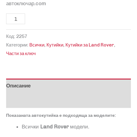
автоключар.com
количество
за
Код:
2257
Кутия
Категории:
Всички
,
Кутийки
,
Кутийки за Land Rover
,
за
Части за ключ
сгъваем
ключ
Land
Rover
Описание
Отзиви (0)
Показаната автокутийка е подходяща за моделите:
Всички
Land Rover
модели.