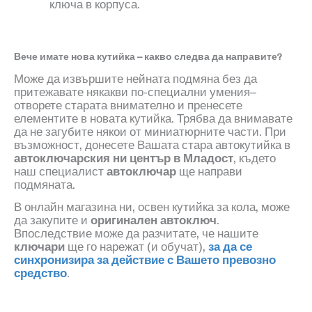
ключа в корпуса.
Вече имате нова кутийка – какво следва да направите?
Може да извършите нейната подмяна без да
притежавате някакви по-специални умения–
отворете старата внимателно и пренесете
елементите в новата кутийка. Трябва да внимавате
да не загубите някои от миниатюрните части
.
При
възможност, донесете Вашата стара автокутийка в
автоключарския ни център в Младост
, където
наш специалист
автоключар
ще направи
подмяната.
В онлайн магазина ни, освен кутийка за кола, може
да закупите и
оригинален автоключ
.
Впоследствие може да разчитате, че нашите
ключари
ще го нарежат
(
и обучат
)
,
за да се
синхронизира за действие с Вашето превозно
средство
.