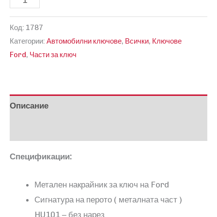
за
Код:
1787
Накрайник
Категории:
Автомобилни ключове
,
Всички
,
Ключове
за
Ford
,
Части за ключ
прав
ключ
на
Ford
Описание
Отзиви (0)
Спецификации:
Метален накрайник за ключ на Ford
Сигнатура на перото ( металната част )
HU101 – без нарез