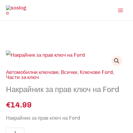
Skip
to
content
Автомобилни ключове
,
Всички
,
Ключове Ford
,
Части за ключ
Накрайник за прав ключ на Ford
€
14.99
Накрайник за прав ключ на Ford
количество