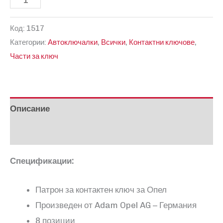
за
Код:
1517
Патрон
Категории:
Автоключалки
,
Всички
,
Контактни ключове
,
за
Части за ключ
контактен
ключ
на
Opel
Описание
Отзиви (0)
Спецификации:
Патрон за контактен ключ за Опел
Произведен от Adam Opel AG – Германия
8 позиции