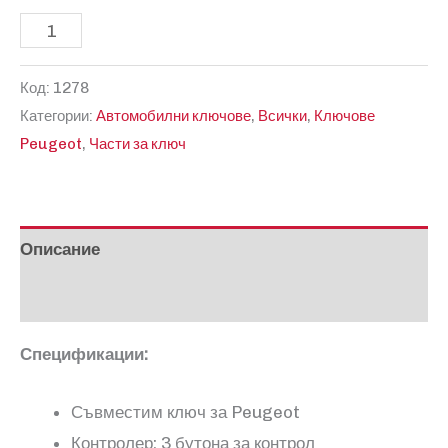
количество
за
Код:
1278
Съвместим
Категории:
Автомобилни ключове
,
Всички
,
Ключове
ключ
Peugeot
,
Части за ключ
за
Пежо
508
и
Описание
5008
Отзиви (0)
Спецификации:
Съвместим ключ за Peugeot
Контролер: 3 бутона за контрол