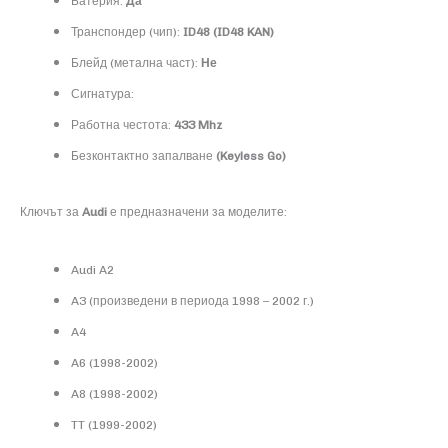
Батерия:
Да
Транспондер (чип):
ID48 (ID48 KAN)
Блейд (метална част):
Не
Сигнатура:
Работна честота:
433 Mhz
Безконтактно запалване
(Keyless Go)
Ключът за
Audi
е предназначени за моделите:
Audi A2
A3 (произведени в периода 1998 – 2002 г.)
A4
A6 (1998-2002)
A8 (1998-2002)
TT (1999-2002)