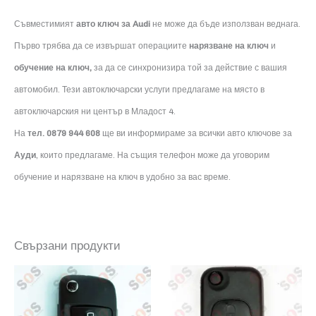
Съвместимият
авто ключ за
Audi
не може да бъде използван веднага.
Първо трябва да се извършат операциите
нарязване на ключ
и
обучение на ключ,
за да се синхронизира той за действие с вашия
автомобил. Тези автоключарски услуги предлагаме на място в
автоключарския ни център в Младост 4.
На
тел. 0879 944 608
ще ви информираме за всички авто ключове за
Ауди
, които предлагаме. На същия телефон може да уговорим
обучение и нарязване на ключ в удобно за вас време.
Свързани продукти