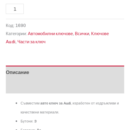
количество
за
Код:
1690
Съвместим
Категории:
Автомобилни ключове
,
Всички
,
Ключове
ключ
Audi
,
Части за ключ
за
Audi
1690
Описание
Отзиви (0)
Съвместим
авто ключ за
Audi
, изработен от издръжливи и
качествени материали.
Бутони:
3