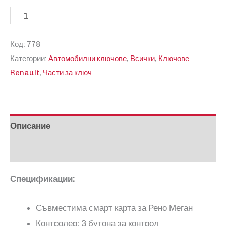
количество
за
Код:
778
Съвместим
Категории:
Автомобилни ключове
,
Всички
,
Ключове
ключ
Renault
,
Части за ключ
карта
за
Renault
Megane
Описание
Отзиви (0)
Спецификации:
Съвместима смарт карта за Рено Меган
Контролер: 3 бутона за контрол