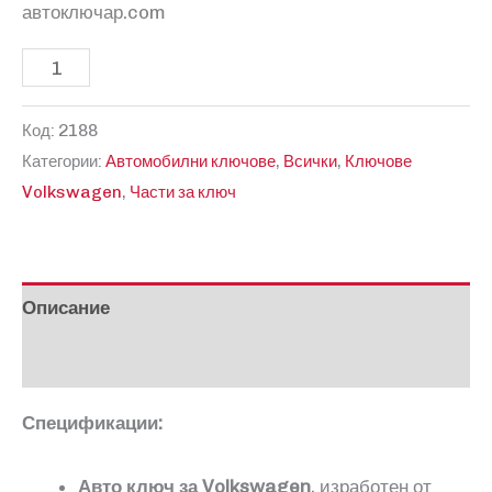
автоключар.com
количество
за
Код:
2188
Съвместим
Категории:
Автомобилни ключове
,
Всички
,
Ключове
сгъваем
Volkswagen
,
Части за ключ
ключ
за
VW
Touareg
Описание
Отзиви (0)
Спецификации:
Авто ключ за
Volkswagen
, изработен от