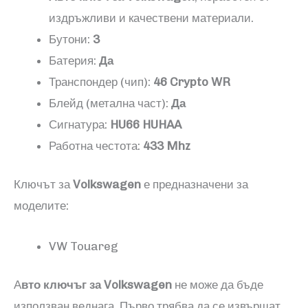
издръжливи и качествени материали.
Бутони:
3
Батерия:
Да
Транспондер (чип):
46 Crypto WR
Блейд (метална част):
Да
Сигнатура:
HU66 HUHAA
Работна честота:
433 Mhz
Ключът за
Volkswagen
е предназначени за
моделите:
VW Touareg
А
вто ключъг за
Volkswagen
не може да бъде
използван веднага. Първо трябва да се извършат