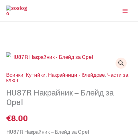
Skip
to
content
Всички
,
Кутийки
,
Накрайници - блейдове
,
Части за
ключ
HU87R Накрайник – Блейд за
Opel
€
8.00
HU87R Накрайник – Блейд за Opel