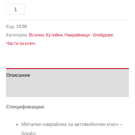
количество
за
Код:
1638
HU87R
Категории:
Всички
,
Кутийки
,
Накрайници - блейдове
,
Накрайник
Части за ключ
-
Блейд
за
Opel
Описание
Отзиви (0)
Спецификации:
Метален накрайник за автомобилен ключ –
блейд